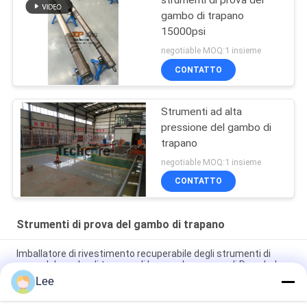
strumenti di prova del
gambo di trapano
15000psi
negotiable MOQ:1 insieme
CONTATTO
Strumenti ad alta
pressione del gambo di
trapano
negotiable MOQ:1 insieme
CONTATTO
Strumenti di prova del gambo di trapano
Imballatore di rivestimento recuperabile degli strumenti di
prova del gambo di trapano di Inconnel per prova di Donwhole
Lee
Valvola di circolazione degli strumenti di trivellazione dell'olio
degli strumenti di prova del pozzo dell'acciaio legato OMNI