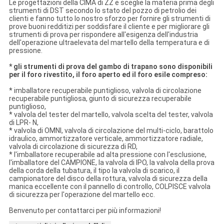
Le progettazioni della CIMA di ZZ e sceglie la materia prima degli
strumenti di DST secondo lo stato del pozzo di petrolio dei
clienti e fanno tutto lo nostro sforzo per fornire gli strumenti di
prove buoni redditizi per soddisfare il cliente e per migliorare gli
strumenti di prova per rispondere all'esigenza dell'industria
dell'operazione ultraelevata del martello della temperatura e di
pressione.
* gli strumenti di prova del gambo di trapano sono disponibili
per il foro rivestito, il foro aperto ed il foro esile compreso:
* imballatore recuperabile puntiglioso, valvola di circolazione
recuperabile puntigliosa, giunto di sicurezza recuperabile
puntiglioso,
* valvola del tester del martello, valvola scelta del tester, valvola
di LPR- N,
* valvola di OMNI, valvola di circolazione del multi-ciclo, barattolo
idraulico, ammortizzatore verticale, ammortizzatore radiale,
valvola di circolazione di sicurezza di RD,
* l'imballatore recuperabile ad alta pressione con l'esclusione,
l'imballatore del CAMPIONE, la valvola di IPO, la valvola della prova
della corda della tubatura, il tipo la valvola di scarico, il
campionatore del disco della rottura, valvola di sicurezza della
manica eccellente con il pannello di controllo, COLPISCE valvola
di sicurezza per l'operazione del martello ecc.
Benvenuto per contattarci per più informazioni!