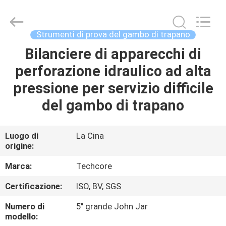
2026
Techcore
Oil
Tools
Co.,Ltd,.
Strumenti di prova del gambo di trapano
All
Rights
Bilanciere di apparecchi di
CASA
Reserved.
perforazione idraulico ad alta
PRODOTTI
pressione per servizio difficile
del gambo di trapano
CIRCA
NOI
Luogo di
La Cina
origine:
GIRO
Marca:
Techcore
DELLA
Certificazione:
ISO, BV, SGS
FABBRICA
Numero di
5" grande John Jar
modello: