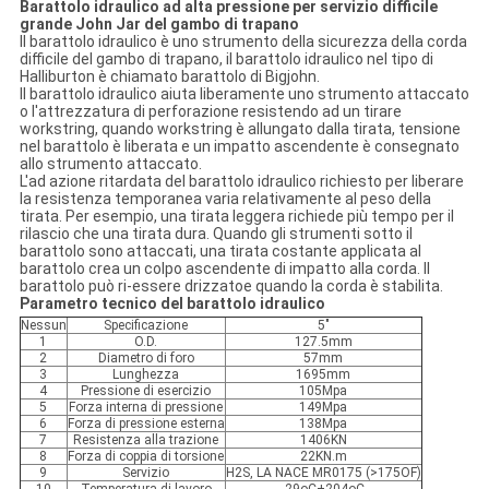
Barattolo idraulico ad alta pressione per servizio difficile
grande John Jar del gambo di trapano
Il barattolo idraulico è uno strumento della sicurezza della corda
difficile del gambo di trapano, il barattolo idraulico nel tipo di
Halliburton è chiamato barattolo di Bigjohn.
Il barattolo idraulico aiuta liberamente uno strumento attaccato
o l'attrezzatura di perforazione resistendo ad un tirare
workstring, quando workstring è allungato dalla tirata, tensione
nel barattolo è liberata e un impatto ascendente è consegnato
allo strumento attaccato.
L'ad azione ritardata del barattolo idraulico richiesto per liberare
la resistenza temporanea varia relativamente al peso della
tirata. Per esempio, una tirata leggera richiede più tempo per il
rilascio che una tirata dura. Quando gli strumenti sotto il
barattolo sono attaccati, una tirata costante applicata al
barattolo crea un colpo ascendente di impatto alla corda. Il
barattolo può ri-essere drizzatoe quando la corda è stabilita.
Parametro tecnico del barattolo idraulico
Nessun
Specificazione
5"
1
O.D.
127.5mm
2
Diametro di foro
57mm
3
Lunghezza
1695mm
4
Pressione di esercizio
105Mpa
5
Forza interna di pressione
149Mpa
6
Forza di pressione esterna
138Mpa
7
Resistenza alla trazione
1406KN
8
Forza di coppia di torsione
22KN.m
9
Servizio
H2S, LA NACE MR0175 (>175OF)