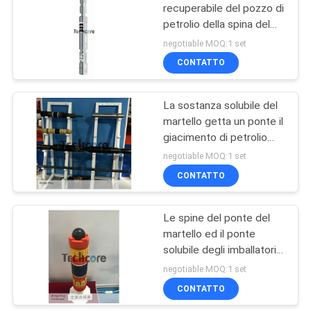
recuperabile del pozzo di
petrolio della spina del
13
ponte del cavo del
negotiable MOQ:1 set
martello idraulico
Strumenti di
CONTATTO
completamento del
La sostanza solubile del
pozzo di petrolio
martello getta un ponte il
giacimento di petrolio
l'attrezzatura il pozzo
negotiable MOQ:1 set
norma di api di
CONTATTO
15
completamento 4 su
1/2»
Le spine del ponte del
Spina del ponte
martello ed il ponte
solubile degli imballatori
tappano 3 1/2» la x
negotiable MOQ:1 set
10000psi
CONTATTO