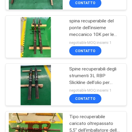
di petrolio
CONTROLLO
CONTATTO
DI
spina recuperabile del
QUALITÀ
20
ponte dell'insieme
meccanico 10K per le
Apra il foro DST
CONTATTICI
prove del martello del
negotiable MOQ:insiemi 1
pozzo di petrolio
CONTATTO
NOTIZIE
Spine recuperabili degli
strumenti 3L RBP
CASI
Slickline dell'olio per
33
prova buona
negotiable MOQ:insiemi 1
BLOG
Imballatore
CONTATTO
recuperabile
MAPPA
Tipo recuperabile
caricato oltrepassato
DEL
5,5" dell'imballatore della