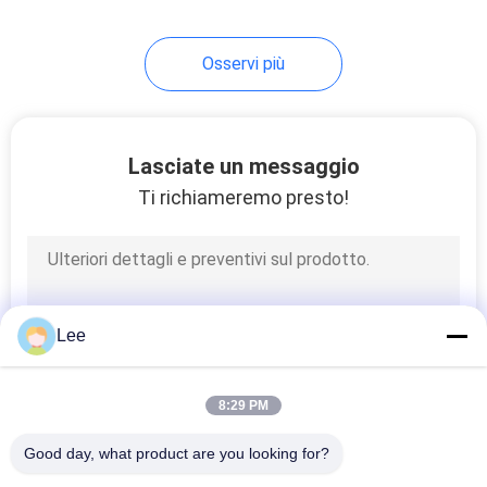
10
Osservi più
Perforazione del
pozzo di petrolio
Lasciate un messaggio
Ti richiameremo presto!
38
Strumenti arrotolati
Lee
della tubatura
8:29 PM
Good day, what product are you looking for?