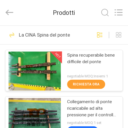
2026
Techcore
Oil
Prodotti
Tools
Co.,Ltd,.
All
Rights
CASA
Reserved.
36
La CINA Spina del ponte
strumenti dell'olio
PRODOTTI
del martello
HOT
Spina recuperabile bene
difficile del ponte
CIRCA
NOI
negotiable MOQ:Insiemi 1
RICHIESTA ORA
60
GIRO
Strumenti di prova
Collegamento di ponte
DELLA
ricaricabile ad alta
FABBRICA
del gambo di
pressione per il controllo
e il trattamento dei pozzi
negotiable MOQ:1 set
trapano