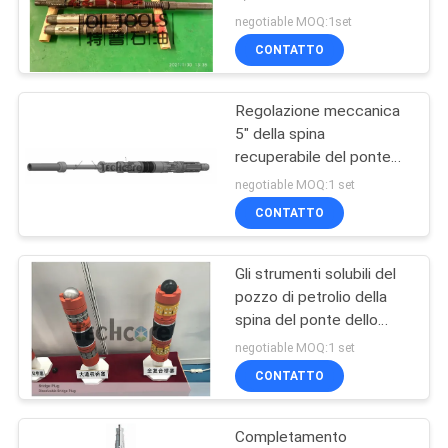
SITO
spina del ponte 10000psi
negotiable MOQ:1set
CONTATTO
28
PRIVACY
Selezioni la valvola
Regolazione meccanica
POLICY
5" della spina
del tester
recuperabile del ponte
del martello x 5000 PSI
negotiable MOQ:1 set
RBP
CONTATTO
Gli strumenti solubili del
16
pozzo di petrolio della
Valvola di
spina del ponte dello
SGS BV scaturiscono
negotiable MOQ:1 set
circolazione di RD
completamento una
CONTATTO
lunghezza di 600
millimetri
Completamento