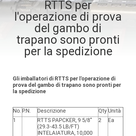
RTTS per
CONTROLLO
l'operazione di prova
DI
QUALITÀ
del gambo di
trapano sono pronti
CONTATTICI
per la spedizione
NOTIZIE
Gli imballatori di RTTS per l'operazione di
CASI
prova del gambo di trapano sono pronti per
la spedizione
BLOG
No.
P.N.
Descrizione
Qty
Unità
1
RTTS PAPCKER, 9 5/8"
2
Ea
MAPPA
(29.3-43.5 LB/FT)
DEL
INTELAIATURA, 10,000