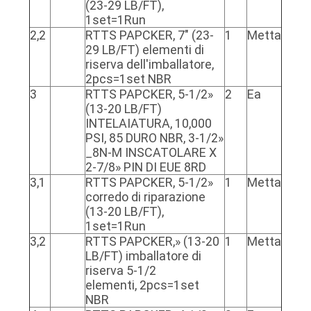
(23-29 LB/FT),
1set=1Run
2,2
RTTS PAPCKER, 7" (23-
1
Metta
29 LB/FT) elementi di
riserva dell'imballatore,
2pcs=1set NBR
3
RTTS PAPCKER, 5-1/2»
2
Ea
(13-20 LB/FT)
INTELAIATURA, 10,000
PSI, 85 DURO NBR, 3-1/2»
_8N-M INSCATOLARE X
2-7/8» PIN DI EUE 8RD
3,1
RTTS PAPCKER, 5-1/2»
1
Metta
corredo di riparazione
(13-20 LB/FT),
1set=1Run
3,2
RTTS PAPCKER,» (13-20
1
Metta
LB/FT) imballatore di
riserva 5-1/2
elementi, 2pcs=1set
NBR