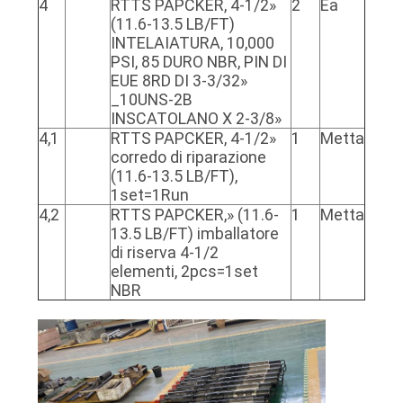
4
RTTS PAPCKER, 4-1/2»
2
Ea
(11.6-13.5 LB/FT)
INTELAIATURA, 10,000
PSI, 85 DURO NBR, PIN DI
EUE 8RD DI 3-3/32»
_10UNS-2B
INSCATOLANO X 2-3/8»
4,1
RTTS PAPCKER, 4-1/2»
1
Metta
corredo di riparazione
(11.6-13.5 LB/FT),
1set=1Run
4,2
RTTS PAPCKER,» (11.6-
1
Metta
13.5 LB/FT) imballatore
di riserva 4-1/2
elementi, 2pcs=1set
NBR