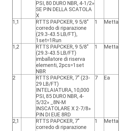
PSI, 80 DURO NBR, 4-1/2»
SITO
SE PIN DELLA SCATOLA
X
1,1
RTTS PAPCKER, 9 5/8"
1
Metta
PRIVACY
corredo di riparazione
POLICY
(29.3-43.5 LB/FT),
1set=1Run
1,2
RTTS PAPCKER, 9 5/8"
1
Metta
(29.3-43.5 LB/FT)
imballatore di riserva
elementi, 2pcs=1set
NBR
2
RTTS PAPCKER, 7" (23-
7
Ea
29 LB/FT)
INTELAIATURA, 10,000
PSI, 85 DURO NBR, 4-
5/32» _8N-M
INSCATOLARE X 2-7/8»
PIN DI EUE 8RD
2,1
RTTS PAPCKER, 7"
1
Metta
corredo di riparazione