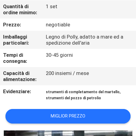
CONTROLLO
Quantità di
1 set
ordine minimo:
DI
QUALITÀ
Prezzo:
negotiable
Imballaggi
Legno di Polly, adatto a mare ed a
CONTATTICI
particolari:
spedizione dell'aria
Tempi di
30-45 giorni
consegna:
NOTIZIE
Capacità di
200 insiemi / mese
alimentazione:
CASI
Evidenziare:
,
strumenti di completamento del martello
strumenti del pozzo di petrolio
MAPPA
DEL
MIGLIOR PREZZO
SITO