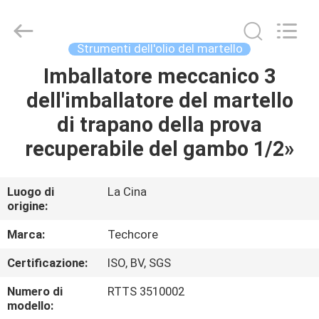
2026
Techcore
Oil
Tools
Co.,Ltd,.
Strumenti dell'olio del martello
All
Rights
Imballatore meccanico 3
CASA
Reserved.
dell'imballatore del martello
PRODOTTI
di trapano della prova
recuperabile del gambo 1/2»
CIRCA
NOI
Luogo di
La Cina
origine:
GIRO
Marca:
Techcore
DELLA
Certificazione:
ISO, BV, SGS
FABBRICA
Numero di
RTTS 3510002
modello: