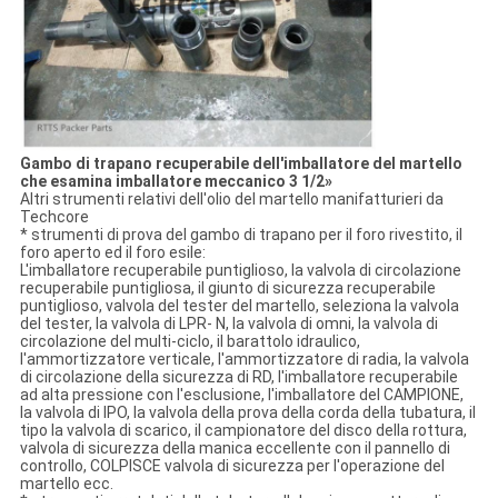
Gambo di trapano recuperabile dell'imballatore del martello
che esamina imballatore meccanico 3 1/2»
Altri strumenti relativi dell'olio del martello manifatturieri da
Techcore
* strumenti di prova del gambo di trapano per il foro rivestito, il
foro aperto ed il foro esile:
L'imballatore recuperabile puntiglioso, la valvola di circolazione
recuperabile puntigliosa, il giunto di sicurezza recuperabile
puntiglioso, valvola del tester del martello, seleziona la valvola
del tester, la valvola di LPR- N, la valvola di omni, la valvola di
circolazione del multi-ciclo, il barattolo idraulico,
l'ammortizzatore verticale, l'ammortizzatore di radia, la valvola
di circolazione della sicurezza di RD, l'imballatore recuperabile
ad alta pressione con l'esclusione, l'imballatore del CAMPIONE,
la valvola di IPO, la valvola della prova della corda della tubatura, il
tipo la valvola di scarico, il campionatore del disco della rottura,
valvola di sicurezza della manica eccellente con il pannello di
controllo, COLPISCE valvola di sicurezza per l'operazione del
martello ecc.