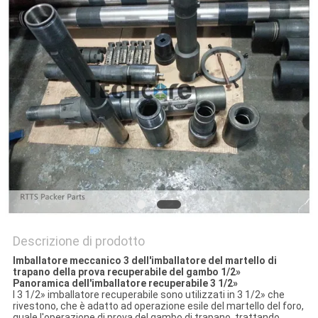
PRIVACY
POLICY
Descrizione di prodotto
Imballatore meccanico 3 dell'imballatore del martello di
trapano della prova recuperabile del gambo 1/2»
Panoramica dell'imballatore recuperabile 3 1/2»
I 3 1/2» imballatore recuperabile sono utilizzati in 3 1/2» che
rivestono, che è adatto ad operazione esile del martello del foro,
quale l'operazione di prova del gambo di trapano, trattando