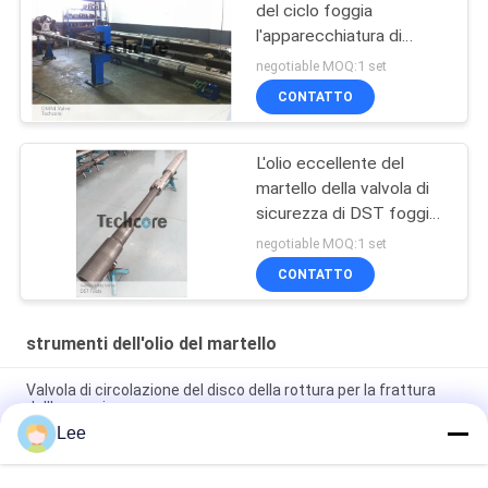
del ciclo foggia
l'apparecchiatura di
collaudo del pozzo del
negotiable MOQ:1 set
martello della valvola di
CONTATTO
OMNI
L'olio eccellente del
martello della valvola di
sicurezza di DST foggia
lo PSI di acciaio di
negotiable MOQ:1 set
Inconel dei OD 8" 10000
CONTATTO
strumenti dell'olio del martello
Valvola di circolazione del disco della rottura per la frattura
dell'operazione
Lee
Strumenti idraulici rivestiti dell'olio del martello del barattolo
del gambo di trapano del foro