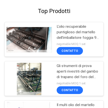
Top Prodotti
L'olio recuperabile
puntiglioso del martello
dell'imballatore foggia 9
5/8" 10000 di PSI di
negotiable MOQ:1 set
prova buona
CONTATTO
Gli strumenti di prova
aperti rivestiti del gambo
di trapano del foro del
foro APRILE foggia gli
negotiable MOQ:1 set
strumenti esili del foro
CONTATTO
DST
Il multi olio del martello