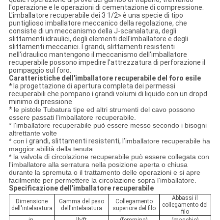
l'operazione e le operazioni di cementazione di compressione.
L'imballatore recuperabile dei 3 1/2» è una specie di tipo
puntiglioso imballatore meccanico della regolazione, che
consiste di un meccanismo della J-scanalatura, degli
slittamenti idraulici, degli elementi dell'imballatore e degli
slittamenti meccanici. I grandi, slittamenti resistenti
nell'idraulico mantengono il meccanismo dell'imballatore
recuperabile possono impedire l'attrezzatura di perforazione il
pompaggio sul foro.
Caratteristiche dell'imballatore recuperabile del foro esile
*
la progettazione di apertura completa dei permessi
recuperabili che pompano i grandi volumi di liquido con un dropd
minimo di pressione
*
le pistole Tubatura tipe ed altri strumenti del cavo possono
essere passati l'imballatore recuperabile.
* l'imballatore recuperabile può essere messo secondo i bisogni
altrettante volte
* con
i
grandi, slittamenti resistenti, l'
imballatore recuperabile ha
maggior abilità della tenuta.
* la valvola di circolazione recuperabile può essere collegata con
l'imballatore alla serratura nella posizione aperta o chiusa
durante la spremuta o il trattamento delle operazioni e si apre
facilmente per permettere la circolazione sopra l'imballatore.
Specificazione dell'imballatore recuperabile
Abbassi il
Dimensione
Gamma del peso
Collegamento
collegamento del
dell'intelaiatura
dell'intelaiatura
superiore del filo
filo