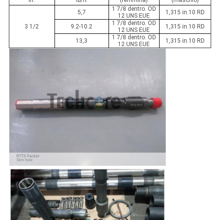
in.
lb/ft
(femmina)
(maschio)
1 7/8 dentro. OD
5,7
1,315 in.10 RD
12 UNS EUE
1 7/8 dentro. OD
3 1/2
9.2-10.2
1,315 in.10 RD
12 UNS EUE
1 7/8 dentro. OD
13,3
1,315 in.10 RD
12 UNS EUE