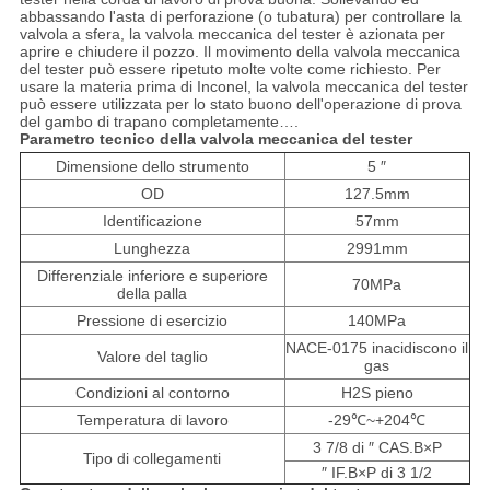
abbassando l'asta di perforazione (o tubatura) per controllare la
valvola a sfera, la valvola meccanica del tester è azionata per
aprire e chiudere il pozzo. Il movimento della valvola meccanica
del tester può essere ripetuto molte volte come richiesto. Per
usare la materia prima di Inconel, la valvola meccanica del tester
può essere utilizzata per lo stato buono dell'operazione di prova
del gambo di trapano completamente….
Parametro tecnico della valvola meccanica del tester
Dimensione dello strumento
5 ″
OD
127.5mm
Identificazione
57mm
Lunghezza
2991mm
Differenziale inferiore e superiore
70MPa
della palla
Pressione di esercizio
140MPa
NACE-0175 inacidiscono il
Valore del taglio
gas
Condizioni al contorno
H2S pieno
Temperatura di lavoro
-29℃~+204℃
3 7/8 di ″ CAS.B×P
Tipo di collegamenti
″ IF.B×P di 3 1/2