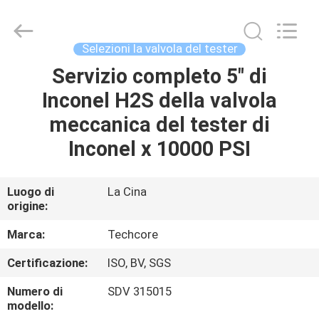
2026
Techcore
Oil
Tools
Co.,Ltd,.
Selezioni la valvola del tester
All
Rights
Servizio completo 5" di
CASA
Reserved.
Inconel H2S della valvola
PRODOTTI
meccanica del tester di
Inconel x 10000 PSI
CIRCA
NOI
Luogo di
La Cina
origine:
GIRO
Marca:
Techcore
DELLA
Certificazione:
ISO, BV, SGS
FABBRICA
Numero di
SDV 315015
modello: