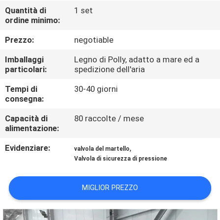
CONTROLLO
Quantità di
1 set
ordine minimo:
DI
QUALITÀ
Prezzo:
negotiable
Imballaggi
Legno di Polly, adatto a mare ed a
CONTATTICI
particolari:
spedizione dell'aria
Tempi di
30-40 giorni
consegna:
NOTIZIE
Capacità di
80 raccolte / mese
alimentazione:
CASI
Evidenziare:
,
valvola del martello
Valvola di sicurezza di pressione
MAPPA
DEL
MIGLIOR PREZZO
SITO