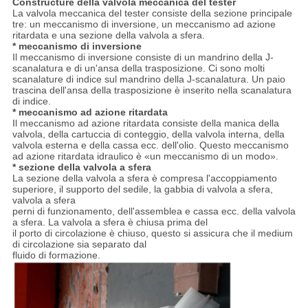
Constructure della valvola meccanica del tester
La valvola meccanica del tester consiste della sezione principale
tre: un meccanismo di inversione, un meccanismo ad azione
ritardata e una sezione della valvola a sfera.
* meccanismo di inversione
Il meccanismo di inversione consiste di un mandrino della J-
scanalatura e di un'ansa della trasposizione. Ci sono molti
scanalature di indice sul mandrino della J-scanalatura. Un paio
trascina dell'ansa della trasposizione è inserito nella scanalatura
di indice.
* meccanismo ad azione ritardata
Il meccanismo ad azione ritardata consiste della manica della
valvola, della cartuccia di conteggio, della valvola interna, della
valvola esterna e della cassa ecc. dell'olio. Questo meccanismo
ad azione ritardata idraulico è «un meccanismo di un modo».
* sezione della valvola a sfera
La sezione della valvola a sfera è compresa l'accoppiamento
superiore, il supporto del sedile, la gabbia di valvola a sfera,
valvola a sfera
perni di funzionamento, dell'assemblea e cassa ecc. della valvola
a sfera. La valvola a sfera è chiusa prima del
il porto di circolazione è chiuso, questo si assicura che il medium
di circolazione sia separato dal
fluido di formazione.