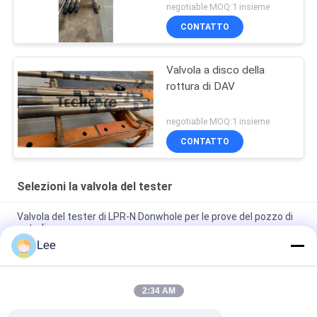
negotiable MOQ:1 insieme
CONTATTO
Valvola a disco della
rottura di DAV
negotiable MOQ:1 insieme
CONTATTO
Selezioni la valvola del tester
Valvola del tester di LPR-N Donwhole per le prove del pozzo di
petrolio
Lee
Valvola scelta del tester del martello dell'acciaio legato per
prova del gambo di trapano
2:34 AM
Valvola difficile 15000psi OD 127.5mm del martello del gambo
di trapano di Inconnel