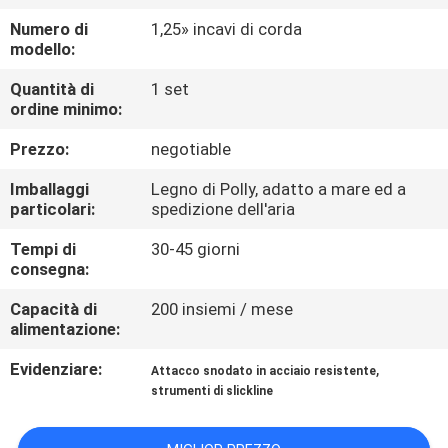
CONTROLLO
Numero di
1,25» incavi di corda
DI
modello:
QUALITÀ
Quantità di
1 set
ordine minimo:
CONTATTICI
Prezzo:
negotiable
Imballaggi
Legno di Polly, adatto a mare ed a
NOTIZIE
particolari:
spedizione dell'aria
Tempi di
30-45 giorni
CASI
consegna:
Capacità di
200 insiemi / mese
alimentazione:
MAPPA
DEL
Evidenziare:
,
Attacco snodato in acciaio resistente
strumenti di slickline
SITO