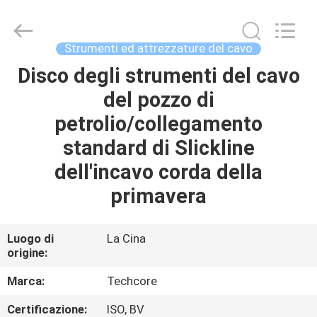
2026
Techcore
Oil
Tools
Co.,Ltd,.
Strumenti ed attrezzature del cavo
All
Rights
Disco degli strumenti del cavo
CASA
Reserved.
del pozzo di
PRODOTTI
petrolio/collegamento
standard di Slickline
CIRCA
dell'incavo corda della
NOI
primavera
GIRO
Luogo di
La Cina
origine:
DELLA
FABBRICA
Marca:
Techcore
Certificazione:
ISO, BV