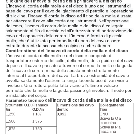
Slickline dell'incavo di corda della primavera & del disco
L'incavo di corda della molla e del disco è uno degli strumenti di
base del cavo per il cavo del giacimento di petrolio e l'operazione
di slickline, l'incavo di corda in disco ed il tipo della molla è usata
per attaccare il cavo alla corda degli strumenti. Nell'operazione
del cavo, l'incavo di corda della molla e del disco è collegato
saldamente al filo di acciaio ed
all'attrezzatura di perforazione dal
cavo nel cappuccio della corda. L'interno è fornito di piccola
molla, che è utilizzata per impedire il nodo del cavo essere
estratto durante la scossa che colpisce e che attenua.
Caratteristiche dell'incavo di corda della molla e del disco
L'incavo di corda della molla e del disco è composto di
trasportatore esterno del collo, della molla, della guida e del cavo
di pesca. Il cavo è passato attraverso il corpo, la molla e la guida
dell'incavo di corda prima dello spostamento strettamente
intorno al trasportatore del cavo. La breve estremità del cavo è
avvolta saldamente l'estremità lunga facendo uso di vari vicino
involucri. Una rottura pulita fatta vicino all'ultimo involucro
permette che la molla e la guida passino gli involucri. Il nodo poi
è installato nel corpo.
Parametro tecnico
dell'
incavo di corda della molla e del disco
Strumenti O.D.
Fishneck
Dimensione del cavo
Collegamento
/in
O.D./in
dentro
Tipo
1,250
1,187
0,092
ONU
Scriva la Q a
1,500
1,375
macchina
Scriva la P a
1,875
1,750
macchina