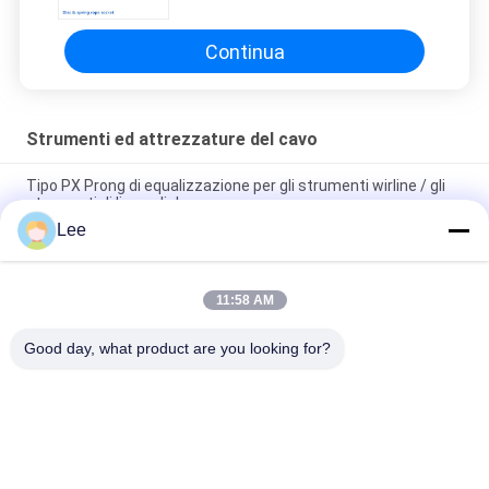
corda della primavera
Continua
Strumenti ed attrezzature del cavo
Tipo PX Prong di equalizzazione per gli strumenti wirline / gli
strumenti di linea slick
Lee
API Oilfield Wireline Tool String/acciaio legato Slick Line Tool
String
11:58 AM
Strumenti del cavo del filo di ONU e tipo di goccia della pera
dell'incavo di corda dell'attrezzatura
Good day, what product are you looking for?
Categorie popolari
Tutti
Strumenti Dell'olio 
Strumenti Di Prova 
Del Martello
Del Gambo Di 