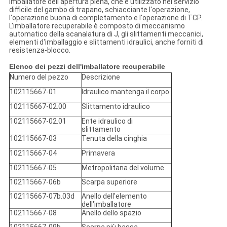
imballatore dell'apertura piena, che è utilizzato nel servizio
difficile del gambo di trapano, schiacciante l'operazione,
l'operazione buona di completamento e l'operazione di TCP.
L'imballatore recuperabile è composto di meccanismo
automatico della scanalatura di J, gli slittamenti meccanici,
elementi d'imballaggio e slittamenti idraulici, anche forniti di
resistenza-blocco.
Elenco dei pezzi dell'imballatore recuperabile
Numero del pezzo
Descrizione
102115667-01
Idraulico mantenga il corpo
102115667-02.00
Slittamento idraulico
102115667-02.01
Ente idraulico di
slittamento
102115667-03
Tenuta della cinghia
102115667-04
Primavera
102115667-05
Metropolitana del volume
102115667-06b
Scarpa superiore
102115667-07b.03d
Anello dell'elemento
dell'imballatore
102115667-08
Anello dello spazio