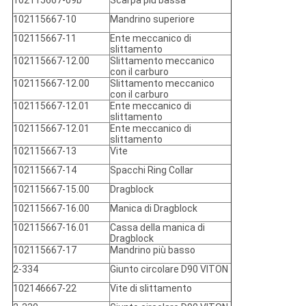
102115667-09b
Scarpa più bassa
102115667-10
Mandrino superiore
102115667-11
Ente meccanico di
slittamento
102115667-12.00
Slittamento meccanico
con il carburo
102115667-12.00
Slittamento meccanico
con il carburo
102115667-12.01
Ente meccanico di
slittamento
102115667-12.01
Ente meccanico di
slittamento
102115667-13
Vite
102115667-14
Spacchi Ring Collar
102115667-15.00
Dragblock
102115667-16.00
Manica di Dragblock
102115667-16.01
Cassa della manica di
Dragblock
102115667-17
Mandrino più basso
2-334
Giunto circolare D90 VITON
102146667-22
Vite di slittamento