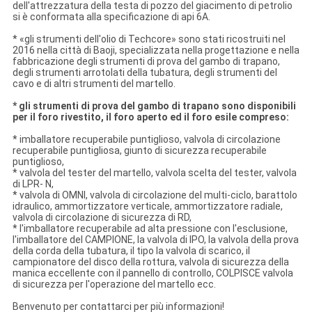
dell'attrezzatura della testa di pozzo del giacimento di petrolio
si è conformata alla specificazione di api 6A.
* «gli strumenti dell'olio di Techcore» sono stati ricostruiti nel
2016 nella città di Baoji, specializzata nella progettazione e nella
fabbricazione degli strumenti di prova del gambo di trapano,
degli strumenti arrotolati della tubatura, degli strumenti del
cavo e di altri strumenti del martello.
* gli strumenti di prova del gambo di trapano sono disponibili
per il foro rivestito, il foro aperto ed il foro esile compreso:
* imballatore recuperabile puntiglioso, valvola di circolazione
recuperabile puntigliosa, giunto di sicurezza recuperabile
puntiglioso,
* valvola del tester del martello, valvola scelta del tester, valvola
di LPR- N,
* valvola di OMNI, valvola di circolazione del multi-ciclo, barattolo
idraulico, ammortizzatore verticale, ammortizzatore radiale,
valvola di circolazione di sicurezza di RD,
* l'imballatore recuperabile ad alta pressione con l'esclusione,
l'imballatore del CAMPIONE, la valvola di IPO, la valvola della prova
della corda della tubatura, il tipo la valvola di scarico, il
campionatore del disco della rottura, valvola di sicurezza della
manica eccellente con il pannello di controllo, COLPISCE valvola
di sicurezza per l'operazione del martello ecc.
Benvenuto per contattarci per più informazioni!