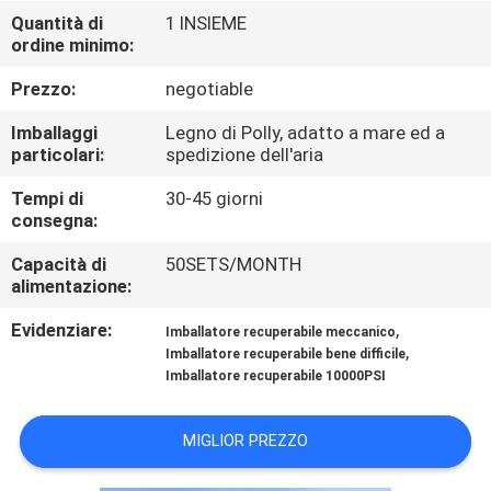
CONTROLLO
Quantità di
1 INSIEME
ordine minimo:
DI
QUALITÀ
Prezzo:
negotiable
Imballaggi
Legno di Polly, adatto a mare ed a
CONTATTICI
particolari:
spedizione dell'aria
Tempi di
30-45 giorni
consegna:
NOTIZIE
Capacità di
50SETS/MONTH
alimentazione:
CASI
Evidenziare:
,
Imballatore recuperabile meccanico
,
Imballatore recuperabile bene difficile
MAPPA
Imballatore recuperabile 10000PSI
DEL
SITO
MIGLIOR PREZZO