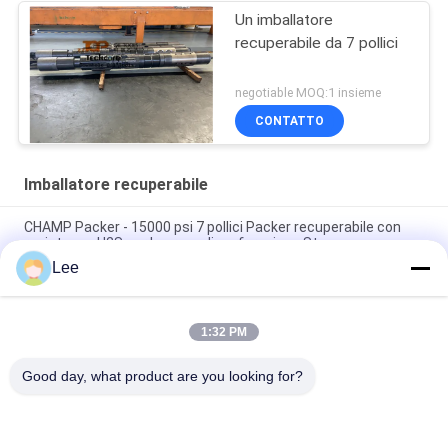
Un imballatore
recuperabile da 7 pollici
negotiable MOQ:1 insieme
CONTATTO
Imballatore recuperabile
CHAMP Packer - 15000 psi 7 pollici Packer recuperabile con
resistenza H2S per la prova di perforazione Stem
Lee
Operatore di prova di pozzo, trivellatore di prova di fusto,
imballatore meccanico, 15000 psi
1:32 PM
Imballaggio meccanico recuperabile / RTTS 10000psi
Pressione di lavoro
Good day, what product are you looking for?
Categorie popolari
Tutti