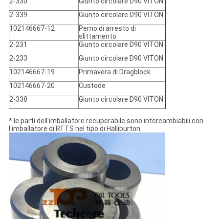
2-330
Giunto circolare D90 VITON
2-339
Giunto circolare D90 VITON
102146667-12
Perno di arresto di
slittamento
2-231
Giunto circolare D90 VITON
2-233
Giunto circolare D90 VITON
102146667-19
Primavera di Dragblock
102146667-20
Custode
2-338
Giunto circolare D90 VITON
* le parti dell'imballatore recuperabile sono intercambiabili con
l'imballatore di RTTS nel tipo di Halliburton