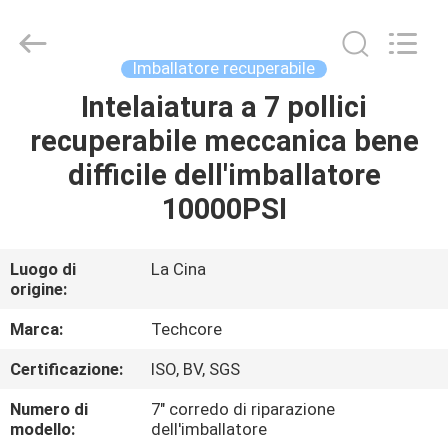
2026
Techcore
Oil
Tools
Co.,Ltd,.
Imballatore recuperabile
All
Rights
Intelaiatura a 7 pollici
CASA
Reserved.
recuperabile meccanica bene
PRODOTTI
difficile dell'imballatore
10000PSI
CIRCA
NOI
Luogo di
La Cina
origine:
GIRO
Marca:
Techcore
DELLA
Certificazione:
ISO, BV, SGS
FABBRICA
Numero di
7" corredo di riparazione
modello:
dell'imballatore