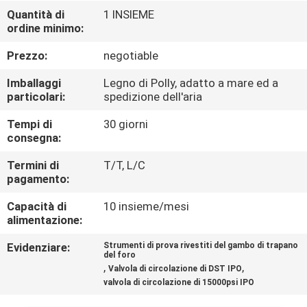
CONTROLLO
Quantità di
1 INSIEME
ordine minimo:
DI
QUALITÀ
Prezzo:
negotiable
Imballaggi
Legno di Polly, adatto a mare ed a
CONTATTICI
particolari:
spedizione dell'aria
Tempi di
30 giorni
consegna:
NOTIZIE
Termini di
T/T, L/C
pagamento:
CASI
Capacità di
10 insieme/mesi
alimentazione:
MAPPA
Evidenziare:
Strumenti di prova rivestiti del gambo di trapano
DEL
del foro
,
,
Valvola di circolazione di DST IPO
SITO
valvola di circolazione di 15000psi IPO