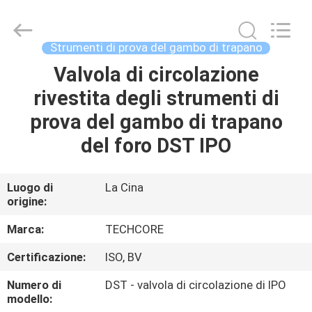
2026
Techcore
Oil
Tools
Co.,Ltd,.
Strumenti di prova del gambo di trapano
All
Rights
Valvola di circolazione
CASA
Reserved.
rivestita degli strumenti di
PRODOTTI
prova del gambo di trapano
del foro DST IPO
CIRCA
NOI
Luogo di
La Cina
origine:
GIRO
Marca:
TECHCORE
DELLA
Certificazione:
ISO, BV
FABBRICA
Numero di
DST - valvola di circolazione di IPO
modello: