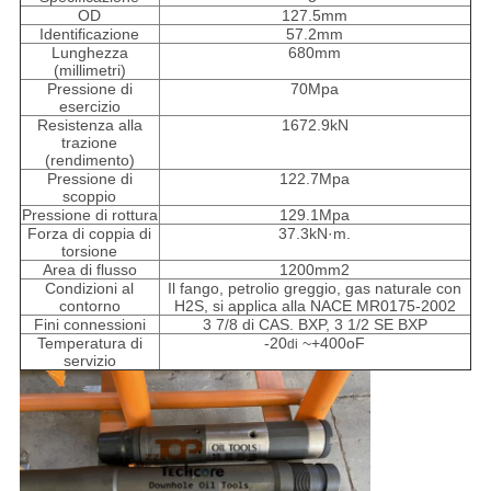
OD
127.5mm
Identificazione
57.2mm
Lunghezza
680mm
(millimetri)
Pressione di
70Mpa
esercizio
Resistenza alla
1672.9kN
trazione
(rendimento)
Pressione di
122.7Mpa
scoppio
Pressione di rottura
129.1Mpa
Forza di coppia di
37.3kN·m.
torsione
Area di flusso
1200mm2
Condizioni al
Il fango, petrolio greggio, gas naturale con
contorno
H2S, si applica alla NACE MR0175-2002
Fini connessioni
3 7/8 di CAS. BXP, 3 1/2 SE BXP
Temperatura di
-20
~+400oF
di
servizio