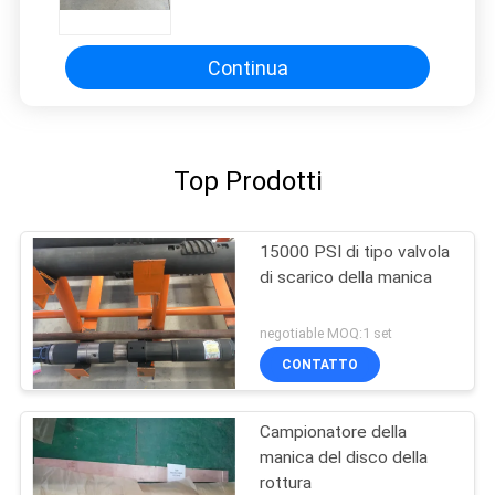
gambo di trapano del foro DST
IPO
Continua
Top Prodotti
15000 PSI di tipo valvola
di scarico della manica
negotiable MOQ:1 set
CONTATTO
Campionatore della
manica del disco della
rottura