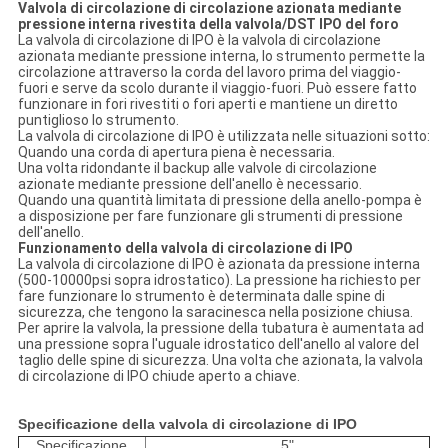
Valvola di circolazione di circolazione azionata mediante
pressione interna rivestita della valvola/DST IPO del foro
La valvola di circolazione di IPO è la valvola di circolazione
azionata mediante pressione interna, lo strumento permette la
circolazione attraverso la corda del lavoro prima del viaggio-
fuori e serve da scolo durante il viaggio-fuori. Può essere fatto
funzionare in fori rivestiti o fori aperti e mantiene un diretto
puntiglioso lo strumento.
La valvola di circolazione di IPO è utilizzata nelle situazioni sotto:
Quando una corda di apertura piena è necessaria.
Una volta ridondante il backup alle valvole di circolazione
azionate mediante pressione dell'anello è necessario.
Quando una quantità limitata di pressione della anello-pompa è
a disposizione per fare funzionare gli strumenti di pressione
dell'anello.
Funzionamento della valvola di circolazione di IPO
La valvola di circolazione di IPO è azionata da pressione interna
(500-10000psi sopra idrostatico). La pressione ha richiesto per
fare funzionare lo strumento è determinata dalle spine di
sicurezza, che tengono la saracinesca nella posizione chiusa.
Per aprire la valvola, la pressione della tubatura è aumentata ad
una pressione sopra l'uguale idrostatico dell'anello al valore del
taglio delle spine di sicurezza. Una volta che azionata, la valvola
di circolazione di IPO chiude aperto a chiave.
Specificazione della valvola di circolazione di IPO
Specificazione
5"