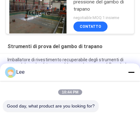
pressione del gambo di
trapano
negotiable MOQ:1 insieme
CONTATTO
Strumenti di prova del gambo di trapano
Imballatore di rivestimento recuperabile degli strumenti di
prova del gambo di trapano di Inconnel per prova di Donwhole
Lee
Valvola di circolazione degli strumenti di trivellazione dell'olio
degli strumenti di prova del pozzo dell'acciaio legato OMNI
10:44 PM
Valvola OD 127.5mm di prova della prova/martello del gambo
di trapano di Dst della valvola di LPR N
Good day, what product are you looking for?
Categorie popolari
Tutti
Strumenti Dell'olio 
Strumenti Di Prova 